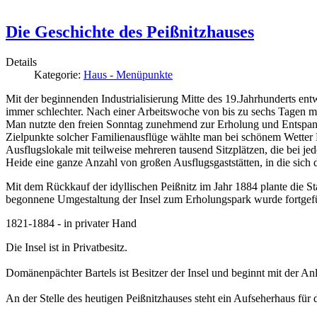
Die Geschichte des Peißnitzhauses
Details
Kategorie:
Haus - Menüpunkte
Mit der beginnenden Industrialisierung Mitte des 19.Jahrhunderts entw
immer schlechter. Nach einer Arbeitswoche von bis zu sechs Tagen mit
Man nutzte den freien Sonntag zunehmend zur Erholung und Entspan
Zielpunkte sol­cher Familienausflüge wählte man bei schönem Wetter 
Ausflugslokale mit teilweise mehreren tausend Sitzplätzen, die bei 
Heide eine ganze Anzahl von großen Ausflugsgaststätten, in die sich d
Mit dem Rückkauf der idyllischen Peißnitz im Jahr 1884 plante die St
begonnene Umgestaltung der Insel zum Erholungspark wurde fortgefü
1821-1884 - in privater Hand
Die Insel ist in Privatbesitz.
Domänenpächter
Bartels
ist
Besitzer
der
Insel
und
beginnt
mit
der
Anl
An der Stelle des heutigen Peißnitzhauses steht ein Aufseherhaus für