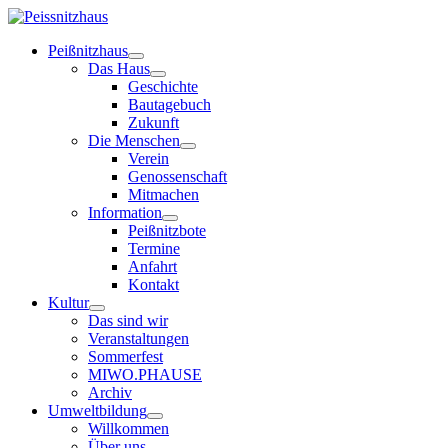
Peißnitzhaus
Das Haus
Geschichte
Bautagebuch
Zukunft
Die Menschen
Verein
Genossenschaft
Mitmachen
Information
Peißnitzbote
Termine
Anfahrt
Kontakt
Kultur
Das sind wir
Veranstaltungen
Sommerfest
MIWO.PHAUSE
Archiv
Umweltbildung
Willkommen
Über uns