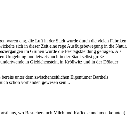
gen waren eng, die Luft in der Stadt wurde durch die vielen Fabriken
ckelte sich in dieser Zeit eine rege Ausflugs­bewegung in die Natur.
aziergängen im Grünen wurde die Festtagskleidung getragen. Als
ren Umgebung und teiweis auch in der Stadt selbst große
hundertwende in Giebichenstein, in Kröllwitz und in der Dölauer
e bereits unter dem zwischenzeitlichen Eigentümer Barthels
auch schon vorhanden gewesen sein...
ortsthaus,
wo
Besucher
auch
Milch
und
Kaffee
einnehmen
konnten).