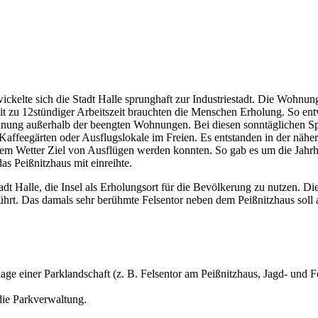
ickelte sich die Stadt Halle sprunghaft zur Industriestadt. Die Wohnun
 zu 12stündiger Arbeitszeit brauchten die Menschen Erholung. So entwi
nung außerhalb der beengten Wohnungen. Bei diesen sonntäglichen Sp
Kaffeegärten oder Ausflugslokale im Freien. Es entstanden in der nähe
jedem Wetter Ziel von Ausflügen werden konnten. So gab es um die Jahr
as Peißnitzhaus mit einreihte.
adt Halle, die Insel als Erholungsort für die Bevölkerung zu nutzen. Di
hrt. Das damals sehr berühmte Felsentor neben dem Peißnitzhaus soll 
age
einer
Parklandschaft
(z.
B.
Felsentor
am
Peißnitzhaus,
Jagd-
und
F
 die Parkverwaltung.