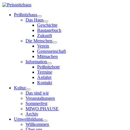
Peißnitzhaus
Das Haus
Geschichte
Bautagebuch
Zukunft
Die Menschen
Verein
Genossenschaft
Mitmachen
Information
Peißnitzbote
Termine
Anfahrt
Kontakt
Kultur
Das sind wir
Veranstaltungen
Sommerfest
MIWO.PHAUSE
Archiv
Umweltbildung
Willkommen
Über uns