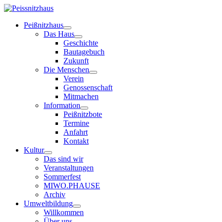
Peißnitzhaus
Das Haus
Geschichte
Bautagebuch
Zukunft
Die Menschen
Verein
Genossenschaft
Mitmachen
Information
Peißnitzbote
Termine
Anfahrt
Kontakt
Kultur
Das sind wir
Veranstaltungen
Sommerfest
MIWO.PHAUSE
Archiv
Umweltbildung
Willkommen
Über uns