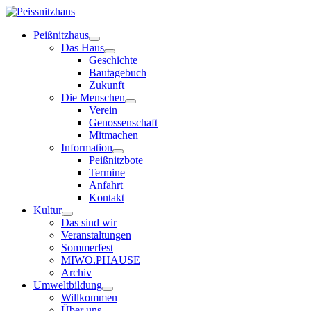
Peißnitzhaus
Das Haus
Geschichte
Bautagebuch
Zukunft
Die Menschen
Verein
Genossenschaft
Mitmachen
Information
Peißnitzbote
Termine
Anfahrt
Kontakt
Kultur
Das sind wir
Veranstaltungen
Sommerfest
MIWO.PHAUSE
Archiv
Umweltbildung
Willkommen
Über uns