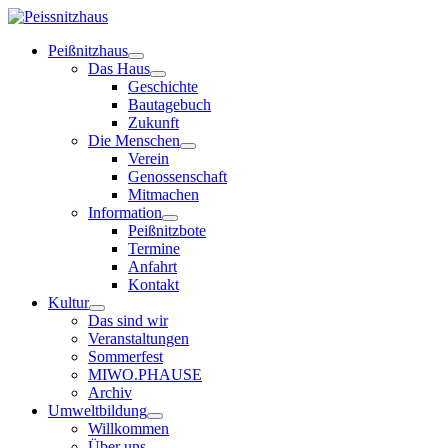
Peißnitzhaus
Das Haus
Geschichte
Bautagebuch
Zukunft
Die Menschen
Verein
Genossenschaft
Mitmachen
Information
Peißnitzbote
Termine
Anfahrt
Kontakt
Kultur
Das sind wir
Veranstaltungen
Sommerfest
MIWO.PHAUSE
Archiv
Umweltbildung
Willkommen
Über uns