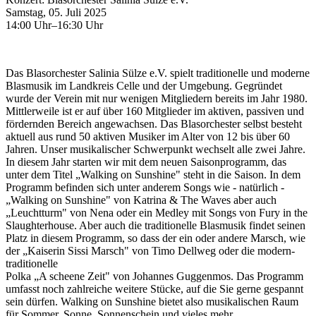
Samstag, 05. Juli 2025
14:00 Uhr–16:30 Uhr
Das Blasorchester Salinia Sülze e.V. spielt traditionelle und moderne
Blasmusik im Landkreis Celle und der Umgebung. Gegründet
wurde der Verein mit nur wenigen Mitgliedern bereits im Jahr 1980.
Mittlerweile ist er auf über 160 Mitglieder im aktiven, passiven und
fördernden Bereich angewachsen. Das Blasorchester selbst besteht
aktuell aus rund 50 aktiven Musiker im Alter von 12 bis über 60
Jahren. Unser musikalischer Schwerpunkt wechselt alle zwei Jahre.
In diesem Jahr starten wir mit dem neuen Saisonprogramm, das
unter dem Titel „Walking on Sunshine" steht in die Saison. In dem
Programm befinden sich unter anderem Songs wie - natürlich -
„Walking on Sunshine" von Katrina & The Waves aber auch
„Leuchtturm" von Nena oder ein Medley mit Songs von Fury in the
Slaughterhouse. Aber auch die traditionelle Blasmusik findet seinen
Platz in diesem Programm, so dass der ein oder andere Marsch, wie
der „Kaiserin Sissi Marsch" von Timo Dellweg oder die modern-
traditionelle
Polka „A scheene Zeit" von Johannes Guggenmos. Das Programm
umfasst noch zahlreiche weitere Stücke, auf die Sie gerne gespannt
sein dürfen. Walking on Sunshine bietet also musikalischen Raum
für Sommer, Sonne, Sonnenschein und vieles mehr.