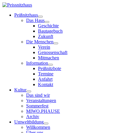
Peißnitzhaus
Das Haus
Geschichte
Bautagebuch
Zukunft
Die Menschen
Verein
Genossenschaft
Mitmachen
Information
Peißnitzbote
Termine
Anfahrt
Kontakt
Kultur
Das sind wir
Veranstaltungen
Sommerfest
MIWO.PHAUSE
Archiv
Umweltbildung
Willkommen
Über uns