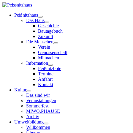
Peißnitzhaus
Das Haus
Geschichte
Bautagebuch
Zukunft
Die Menschen
Verein
Genossenschaft
Mitmachen
Information
Peißnitzbote
Termine
Anfahrt
Kontakt
Kultur
Das sind wir
Veranstaltungen
Sommerfest
MIWO.PHAUSE
Archiv
Umweltbildung
Willkommen
Über uns