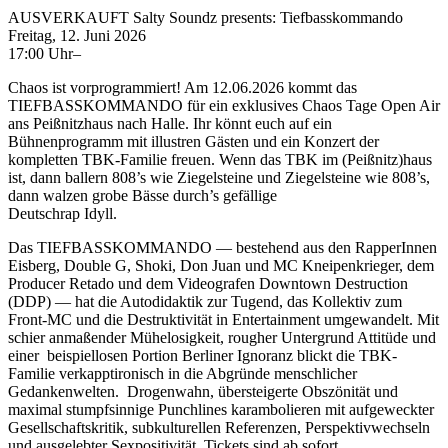
AUSVERKAUFT Salty Soundz presents: Tiefbasskommando
Freitag, 12. Juni 2026
17:00 Uhr–
Chaos ist vorprogrammiert! Am 12.06.2026 kommt das
TIEFBASSKOMMANDO für ein exklusives Chaos Tage Open Air
ans Peißnitzhaus nach Halle. Ihr könnt euch auf ein
Bühnenprogramm mit illustren Gästen und ein Konzert der
kompletten TBK-Familie freuen. Wenn das TBK im (Peißnitz)haus
ist, dann ballern 808’s wie Ziegelsteine und Ziegelsteine wie 808’s,
dann walzen grobe Bässe durch’s gefällige
Deutschrap Idyll.
Das TIEFBASSKOMMANDO — bestehend aus den RapperInnen
Eisberg, Double G, Shoki, Don Juan und MC Kneipenkrieger, dem
Producer Retado und dem Videografen Downtown Destruction
(DDP) — hat die Autodidaktik zur Tugend, das Kollektiv zum
Front-MC und die Destruktivität in Entertainment umgewandelt. Mit
schier anmaßender Mühelosigkeit, rougher Untergrund Attitüde und
einer beispiellosen Portion Berliner Ignoranz blickt die TBK-
Familie verkapptironisch in die Abgründe menschlicher
Gedankenwelten. Drogenwahn, übersteigerte Obszönität und
maximal stumpfsinnige Punchlines karambolieren mit aufgeweckter
Gesellschaftskritik, subkulturellen Referenzen, Perspektivwechseln
und ausgelebter Sexpositivität. Tickets sind ab sofort