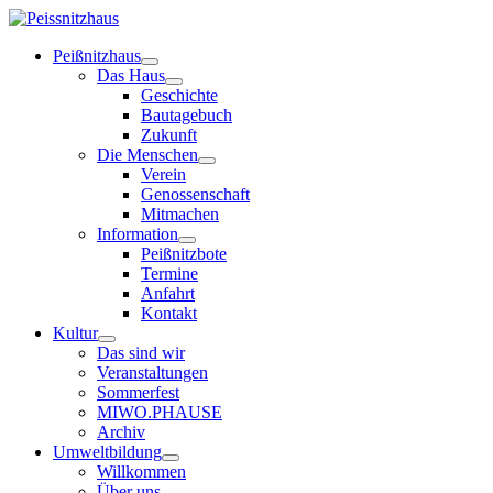
Peißnitzhaus
Das Haus
Geschichte
Bautagebuch
Zukunft
Die Menschen
Verein
Genossenschaft
Mitmachen
Information
Peißnitzbote
Termine
Anfahrt
Kontakt
Kultur
Das sind wir
Veranstaltungen
Sommerfest
MIWO.PHAUSE
Archiv
Umweltbildung
Willkommen
Über uns