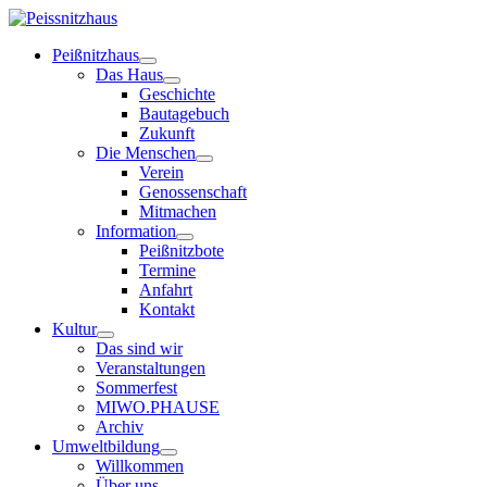
Peißnitzhaus
Das Haus
Geschichte
Bautagebuch
Zukunft
Die Menschen
Verein
Genossenschaft
Mitmachen
Information
Peißnitzbote
Termine
Anfahrt
Kontakt
Kultur
Das sind wir
Veranstaltungen
Sommerfest
MIWO.PHAUSE
Archiv
Umweltbildung
Willkommen
Über uns