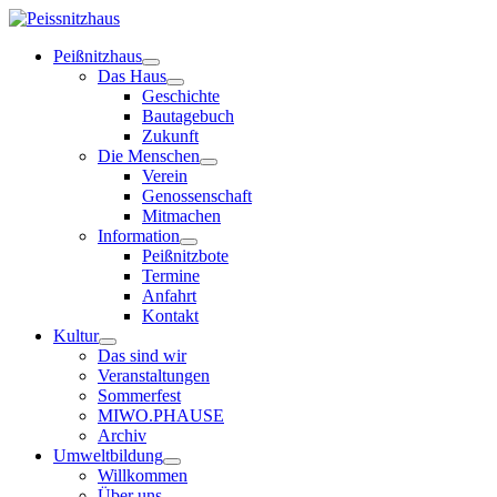
Peißnitzhaus
Das Haus
Geschichte
Bautagebuch
Zukunft
Die Menschen
Verein
Genossenschaft
Mitmachen
Information
Peißnitzbote
Termine
Anfahrt
Kontakt
Kultur
Das sind wir
Veranstaltungen
Sommerfest
MIWO.PHAUSE
Archiv
Umweltbildung
Willkommen
Über uns