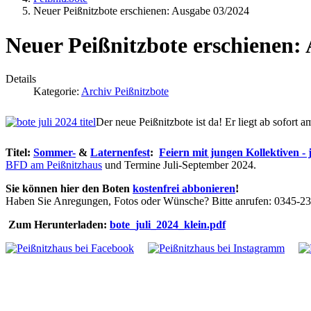
Neuer Peißnitzbote erschienen: Ausgabe 03/2024
Neuer Peißnitzbote erschienen:
Details
Kategorie:
Archiv Peißnitzbote
Der neue Peißnitzbote ist da! Er liegt ab sofort
Titel:
Sommer-
&
Laternenfest
:
Feiern mit jungen Kollektiven -
BFD am Peißnitzhaus
und Termine Juli-September 2024.
Sie können hier den Boten
kostenfrei abbonieren
!
Haben Sie Anregungen, Fotos oder Wünsche? Bitte anrufen: 0345-2
Zum Herunterladen:
bote_juli_2024_klein.pdf