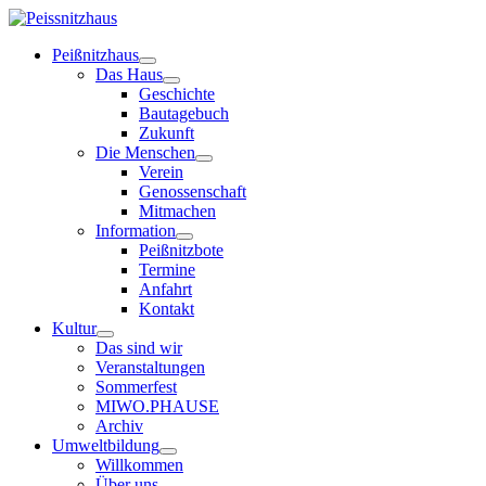
Peißnitzhaus
Das Haus
Geschichte
Bautagebuch
Zukunft
Die Menschen
Verein
Genossenschaft
Mitmachen
Information
Peißnitzbote
Termine
Anfahrt
Kontakt
Kultur
Das sind wir
Veranstaltungen
Sommerfest
MIWO.PHAUSE
Archiv
Umweltbildung
Willkommen
Über uns