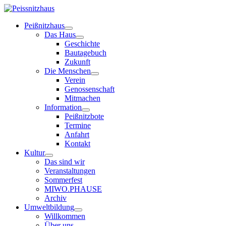
Peißnitzhaus
Das Haus
Geschichte
Bautagebuch
Zukunft
Die Menschen
Verein
Genossenschaft
Mitmachen
Information
Peißnitzbote
Termine
Anfahrt
Kontakt
Kultur
Das sind wir
Veranstaltungen
Sommerfest
MIWO.PHAUSE
Archiv
Umweltbildung
Willkommen
Über uns