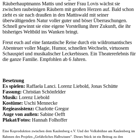
Räuberhauptmanns Mattis und seiner Frau Lovis wächst sie
zwischen raubeinigen Räubern mit großen Herzen auf. Bald schon
zieht es sie nach draußen in den Mattiswald mit seiner
überwältigenden Natur voller guter und böser Überraschungen.
Schnell gewinnt sie eine eigene Vorstellung ihrer Zukunft, die ihr
bisheriges Weltbild ins Wanken bringt.
Freut euch auf eine fantastische Reise durch ein wildromantisches
Abenteuer voller Magie, Humor, schnellen Wechseln, virtuosem
Schauspiel und musikalischer Leckerbissen. Ein Theatererlebnis für
die ganze Familie. Empfohlen ab 6 Jahren.
Besetzung
Es spielen:
Raffaela Lanci. Lorenz Liebold, Jonas Schütte
Fassung:
Christian Schönfelder
Musik:
Lorenz Liebold
Kostüme:
Uschi Mennecke
Regieassistenz:
Charlotte Gregor
Auge von außen:
Sabine Oefft
Plakat/Fotos:
Hannah Folhoffer
Eine Koproduktion zwischen dem Kaulenberg e.V. Und der Volksbühne am Kaulenberg im
Rahmen des Projekts „Gefährliches Halbwissen“. Dieses Stück ist ein Beitrag zu den