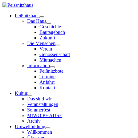
Peißnitzhaus
Das Haus
Geschichte
Bautagebuch
Zukunft
Die Menschen
Verein
Genossenschaft
Mitmachen
Information
Peißnitzbote
Termine
Anfahrt
Kontakt
Kultur
Das sind wir
Veranstaltungen
Sommerfest
MIWO.PHAUSE
Archiv
Umweltbildung
Willkommen
Über uns