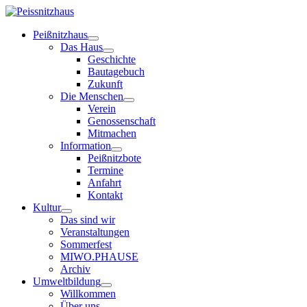
Peißnitzhaus
Das Haus
Geschichte
Bautagebuch
Zukunft
Die Menschen
Verein
Genossenschaft
Mitmachen
Information
Peißnitzbote
Termine
Anfahrt
Kontakt
Kultur
Das sind wir
Veranstaltungen
Sommerfest
MIWO.PHAUSE
Archiv
Umweltbildung
Willkommen
Über uns