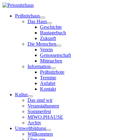
Peißnitzhaus
Das Haus
Geschichte
Bautagebuch
Zukunft
Die Menschen
Verein
Genossenschaft
Mitmachen
Information
Peißnitzbote
Termine
Anfahrt
Kontakt
Kultur
Das sind wir
Veranstaltungen
Sommerfest
MIWO.PHAUSE
Archiv
Umweltbildung
Willkommen
Über uns