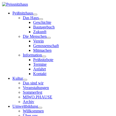
Peißnitzhaus
Das Haus
Geschichte
Bautagebuch
Zukunft
Die Menschen
Verein
Genossenschaft
Mitmachen
Information
Peißnitzbote
Termine
Anfahrt
Kontakt
Kultur
Das sind wir
Veranstaltungen
Sommerfest
MIWO.PHAUSE
Archiv
Umweltbildung
Willkommen
Über uns