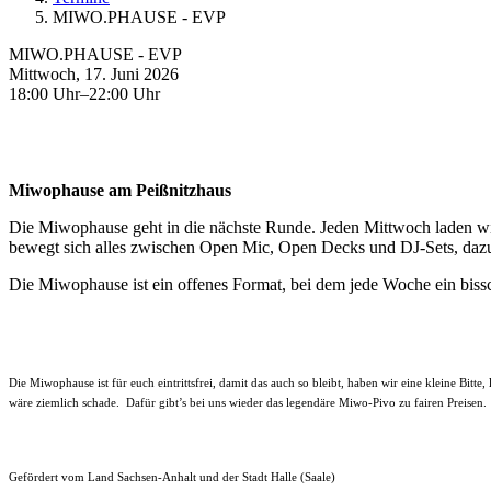
MIWO.PHAUSE - EVP
MIWO.PHAUSE - EVP
Mittwoch, 17. Juni 2026
18:00 Uhr–22:00 Uhr
Miwophause am Peißnitzhaus
Die Miwophause geht in die nächste Runde. Jeden Mittwoch laden wir
bewegt sich alles zwischen Open Mic, Open Decks und DJ-Sets, dazu 
Die Miwophause ist ein offenes Format, bei dem jede Woche ein bis
Die Miwophause ist für euch eintrittsfrei, damit das auch so bleibt, haben wir eine kleine Bitt
wäre ziemlich schade. Dafür gibt’s bei uns wieder das legendäre Miwo-Pivo zu fairen Preisen.
Gefördert vom Land Sachsen-Anhalt und der Stadt Halle (Saale)