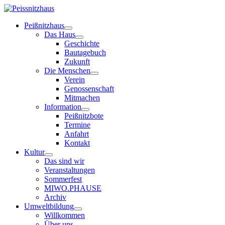
Peißnitzhaus
Das Haus
Geschichte
Bautagebuch
Zukunft
Die Menschen
Verein
Genossenschaft
Mitmachen
Information
Peißnitzbote
Termine
Anfahrt
Kontakt
Kultur
Das sind wir
Veranstaltungen
Sommerfest
MIWO.PHAUSE
Archiv
Umweltbildung
Willkommen
Über uns