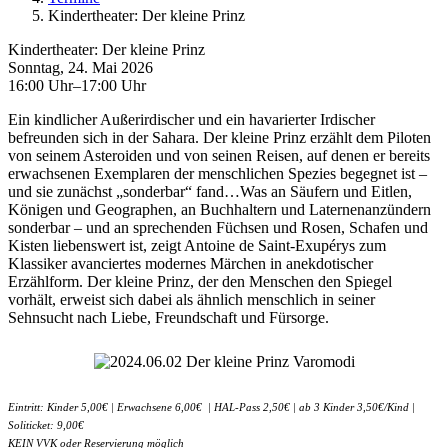
Kindertheater: Der kleine Prinz
Kindertheater: Der kleine Prinz
Sonntag, 24. Mai 2026
16:00 Uhr–17:00 Uhr
Ein kindlicher Außerirdischer und ein havarierter Irdischer
befreunden sich in der Sahara. Der kleine Prinz erzählt dem Piloten
von seinem Asteroiden und von seinen Reisen, auf denen er bereits
erwachsenen Exemplaren der menschlichen Spezies begegnet ist –
und sie zunächst „sonderbar“ fand…Was an Säufern und Eitlen,
Königen und Geographen, an Buchhaltern und Laternenanzündern
sonderbar – und an sprechenden Füchsen und Rosen, Schafen und
Kisten liebenswert ist, zeigt Antoine de Saint-Exupérys zum
Klassiker avanciertes modernes Märchen in anekdotischer
Erzählform. Der kleine Prinz, der den Menschen den Spiegel
vorhält, erweist sich dabei als ähnlich menschlich in seiner
Sehnsucht nach Liebe, Freundschaft und Fürsorge.
Eintritt: Kinder 5,00€ | Erwachsene 6,00€ | HAL-Pass 2,50€ | ab 3 Kinder 3,50€/Kind |
Soliticket: 9,00€
KEIN VVK oder Reservierung möglich