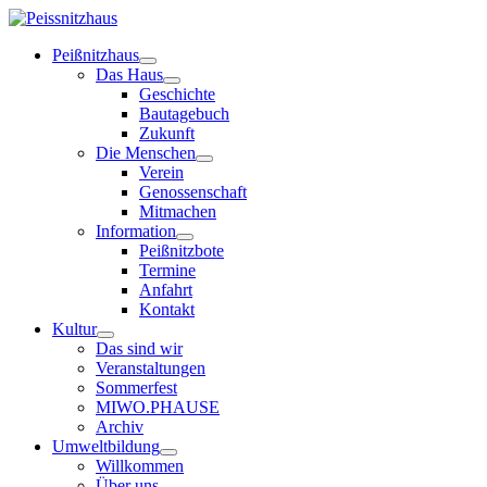
Peißnitzhaus
Das Haus
Geschichte
Bautagebuch
Zukunft
Die Menschen
Verein
Genossenschaft
Mitmachen
Information
Peißnitzbote
Termine
Anfahrt
Kontakt
Kultur
Das sind wir
Veranstaltungen
Sommerfest
MIWO.PHAUSE
Archiv
Umweltbildung
Willkommen
Über uns