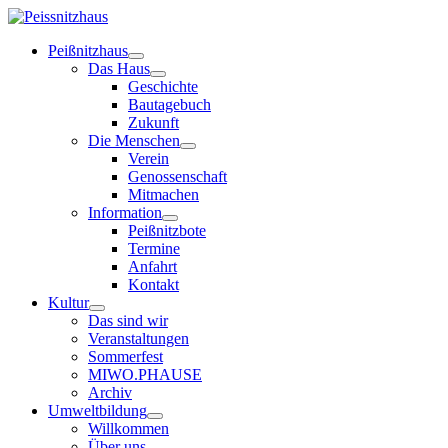
Peißnitzhaus
Das Haus
Geschichte
Bautagebuch
Zukunft
Die Menschen
Verein
Genossenschaft
Mitmachen
Information
Peißnitzbote
Termine
Anfahrt
Kontakt
Kultur
Das sind wir
Veranstaltungen
Sommerfest
MIWO.PHAUSE
Archiv
Umweltbildung
Willkommen
Über uns